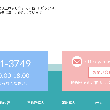
取り上げました。その他3トピックス。
先様に毎月、配信しています。
1-3749
officeyam
お問い合
0:00-18:00
時間外でのご相談も
お尋ねください。
務内容
事務所案内
報酬案内
コラム