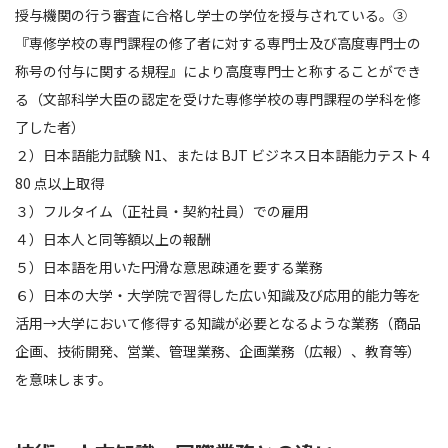
授与機関の行う審査に合格し学士の学位を授与されている。③
『専修学校の専門課程の修了者に対する専門士及び高度専門士の
称号の付与に関する規程』により高度専門士と称することができ
る（文部科学大臣の認定を受けた専修学校の専門課程の学科を修
了した者）
２）日本語能力試験 N1、または BJT ビジネス日本語能力テスト 4
80 点以上取得
３）フルタイム（正社員・契約社員）での雇用
４）日本人と同等額以上の報酬
５）日本語を用いた円滑な意思疎通を要する業務
６）日本の大学・大学院で習得した広い知識及び応用的能力等を
活用→大学において修得する知識が必要となるような業務（商品
企画、技術開発、営業、管理業務、企画業務（広報）、教育等）
を意味します。